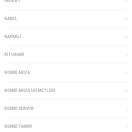
INDESIT
KABEL
KAPAKLI
KITURAMI
KOMBI ARIZA
KOMBI ARIZA HIZMETLERI
KOMBI SERVISI
KOMBI TAMIRI