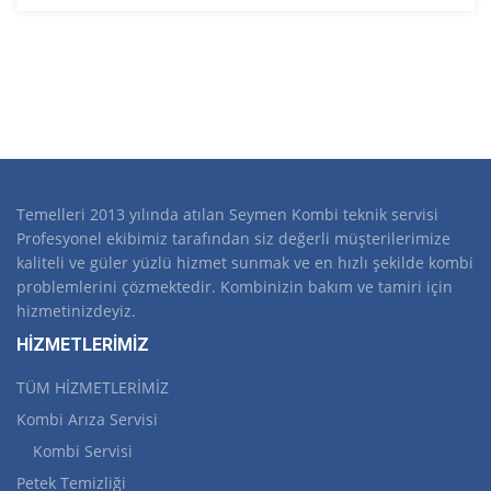
Temelleri 2013 yılında atılan Seymen Kombi teknik servisi
Profesyonel ekibimiz tarafından siz değerli müşterilerimize
kaliteli ve güler yüzlü hizmet sunmak ve en hızlı şekilde kombi
problemlerini çözmektedir. Kombinizin bakım ve tamiri için
hizmetinizdeyiz.
HİZMETLERİMİZ
TÜM HİZMETLERİMİZ
Kombi Arıza Servisi
Kombi Servisi
Petek Temizliği