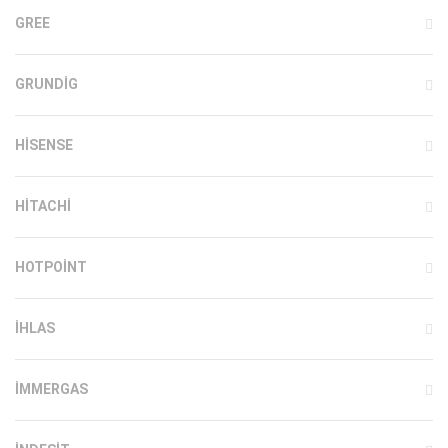
GREE
GRUNDIG
HISENSE
HITACHI
HOTPOINT
IHLAS
İMMERGAS