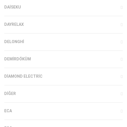
DAISEKU
DAYRELAX
DELONGHI
DEMIRDÖKÜM
DIAMOND ELECTRIC
DIĞER
ECA