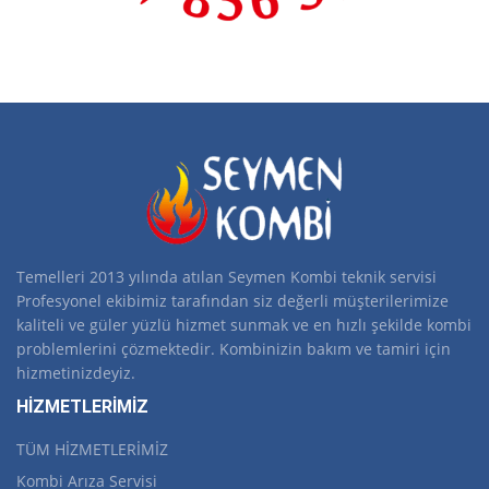
Temelleri 2013 yılında atılan Seymen Kombi teknik servisi
Profesyonel ekibimiz tarafından siz değerli müşterilerimize
kaliteli ve güler yüzlü hizmet sunmak ve en hızlı şekilde kombi
problemlerini çözmektedir. Kombinizin bakım ve tamiri için
hizmetinizdeyiz.
HİZMETLERİMİZ
TÜM HİZMETLERİMİZ
Kombi Arıza Servisi