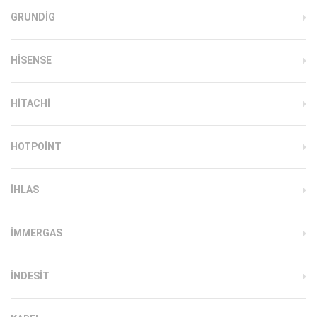
GRUNDIG
HISENSE
HITACHI
HOTPOINT
IHLAS
İMMERGAS
INDESIT