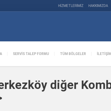
HİZMETLERİMİZ
HAKKIMIZDA
A
SERVİS TALEP FORMU
TÜM BÖLGELER
İLETİŞİ
Çerkezköy diğer Komb
>