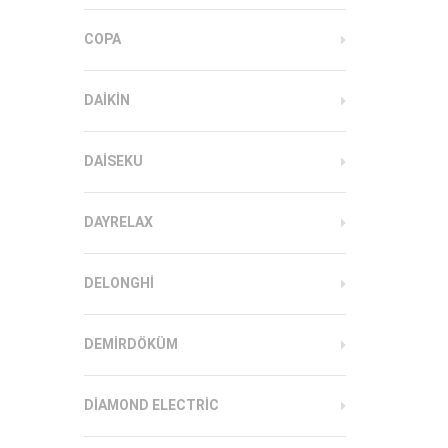
COPA
DAIKIN
DAISEKU
DAYRELAX
DELONGHI
DEMIRDÖKÜM
DIAMOND ELECTRIC