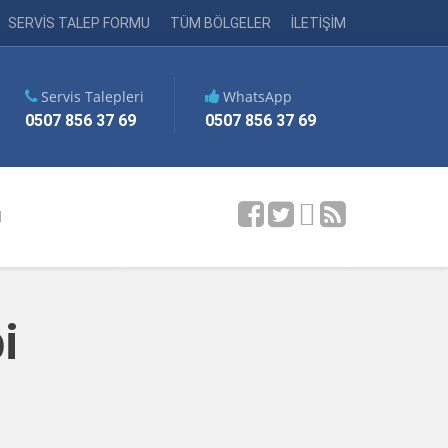
SERVİS TALEP FORMU
TÜM BÖLGELER
İLETİŞİM
Servis Talepleri
WhatsApp
0507 856 37 69
0507 856 37 69
M
i