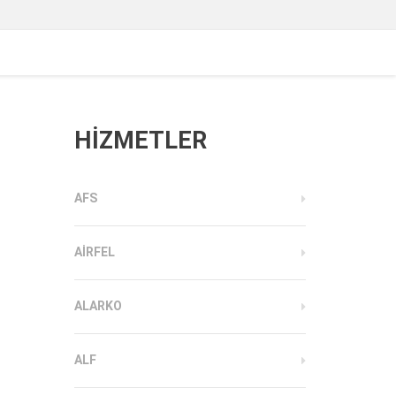
HİZMETLER
AFS
AIRFEL
ALARKO
ALF