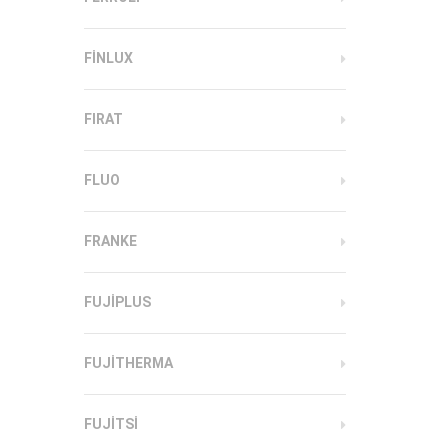
FINLUX
FIRAT
FLUO
FRANKE
FUJIPLUS
FUJITHERMA
FUJITSI