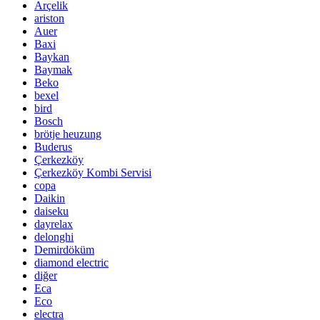
Arçelik
ariston
Auer
Baxi
Baykan
Baymak
Beko
bexel
bird
Bosch
brötje heuzung
Buderus
Çerkezköy
Çerkezköy Kombi Servisi
copa
Daikin
daiseku
dayrelax
delonghi
Demirdöküm
diamond electric
diğer
Eca
Eco
electra