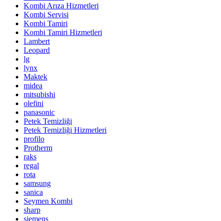
Kombi Arıza Hizmetleri
Kombi Servisi
Kombi Tamiri
Kombi Tamiri Hizmetleri
Lambert
Leopard
lg
lynx
Maktek
midea
mitsubishi
olefini
panasonic
Petek Temizliği
Petek Temizliği Hizmetleri
profilo
Protherm
raks
regal
rota
samsung
sanica
Seymen Kombi
sharp
siemens