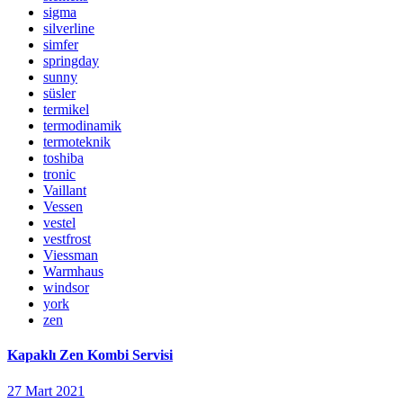
sigma
silverline
simfer
springday
sunny
süsler
termikel
termodinamik
termoteknik
toshiba
tronic
Vaillant
Vessen
vestel
vestfrost
Viessman
Warmhaus
windsor
york
zen
Kapaklı Zen Kombi Servisi
27 Mart 2021