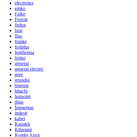
electrolux
emko
Falke
Ferroli
finlux
fırat
fluo
franke
fujiplus
fujitherma
fujitsi
general
general electric
gree
grundig
hisense
hitachi
hotpoint
ihlas
İmmergas
indesit
kabel
Kapaklı
Kiturami
Kombi Arıza