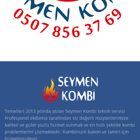
Temelleri 2013 yılında atılan Seymen Kombi teknik servisi
Profesyonel ekibimiz tarafından siz değerli müşterilerimize
kaliteli ve güler yüzlü hizmet sunmak ve en hızlı şekilde kombi
problemlerini çözmektedir. Kombinizin bakım ve tamiri için
hizmetinizdeyiz.