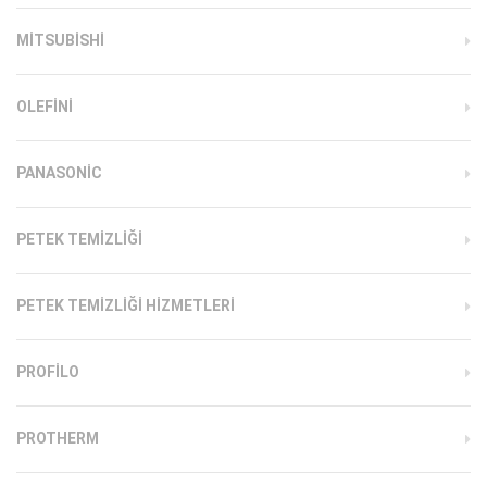
MITSUBISHI
OLEFINI
PANASONIC
PETEK TEMIZLIĞI
PETEK TEMIZLIĞI HIZMETLERI
PROFILO
PROTHERM