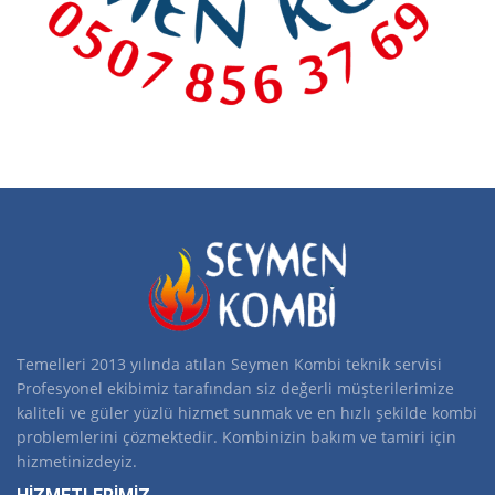
Temelleri 2013 yılında atılan Seymen Kombi teknik servisi
Profesyonel ekibimiz tarafından siz değerli müşterilerimize
kaliteli ve güler yüzlü hizmet sunmak ve en hızlı şekilde kombi
problemlerini çözmektedir. Kombinizin bakım ve tamiri için
hizmetinizdeyiz.