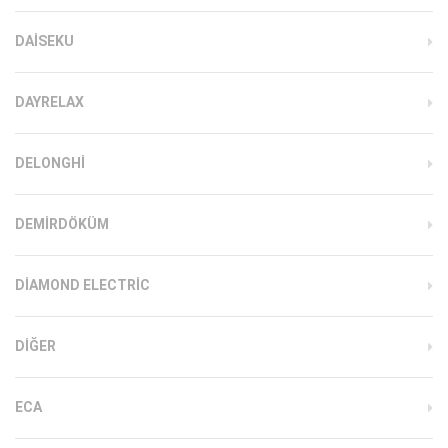
DAISEKU
DAYRELAX
DELONGHI
DEMIRDÖKÜM
DIAMOND ELECTRIC
DIĞER
ECA