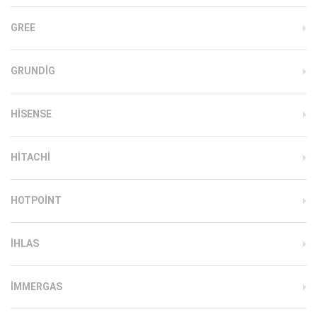
GREE
GRUNDIG
HISENSE
HITACHI
HOTPOINT
IHLAS
İMMERGAS