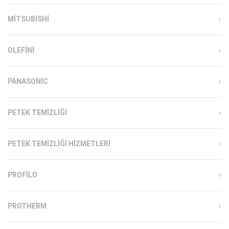
MITSUBISHI
OLEFINI
PANASONIC
PETEK TEMIZLIĞI
PETEK TEMIZLIĞI HIZMETLERI
PROFILO
PROTHERM