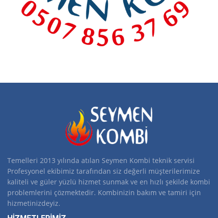
Temelleri 2013 yılında atılan Seymen Kombi teknik servisi
Profesyonel ekibimiz tarafından siz değerli müşterilerimize
kaliteli ve güler yüzlü hizmet sunmak ve en hızlı şekilde kombi
problemlerini çözmektedir. Kombinizin bakım ve tamiri için
hizmetinizdeyiz.