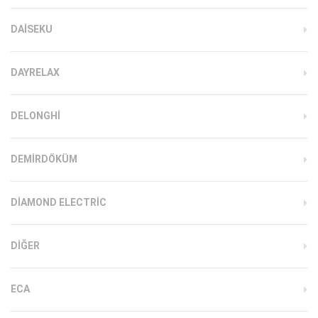
DAISEKU
DAYRELAX
DELONGHI
DEMIRDÖKÜM
DIAMOND ELECTRIC
DIĞER
ECA