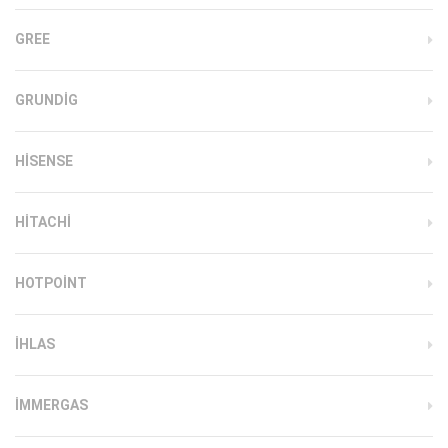
GREE
GRUNDIG
HISENSE
HITACHI
HOTPOINT
IHLAS
İMMERGAS