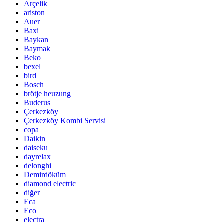
Arçelik
ariston
Auer
Baxi
Baykan
Baymak
Beko
bexel
bird
Bosch
brötje heuzung
Buderus
Çerkezköy
Çerkezköy Kombi Servisi
copa
Daikin
daiseku
dayrelax
delonghi
Demirdöküm
diamond electric
diğer
Eca
Eco
electra