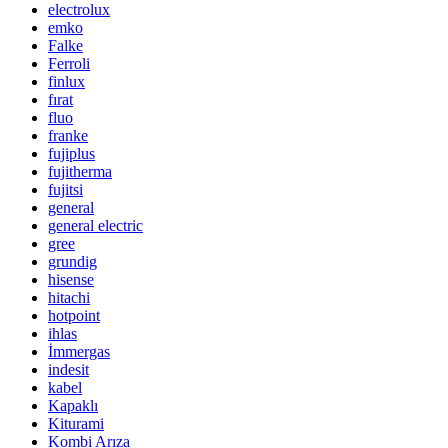
electrolux
emko
Falke
Ferroli
finlux
fırat
fluo
franke
fujiplus
fujitherma
fujitsi
general
general electric
gree
grundig
hisense
hitachi
hotpoint
ihlas
İmmergas
indesit
kabel
Kapaklı
Kiturami
Kombi Arıza