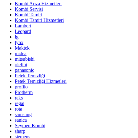
Kombi Arıza Hizmetleri
Kombi Servisi
Kombi Tamiri
Kombi Tamiri Hizmetleri
Lambert
Leopard
lg
lynx
Maktek
midea
mitsubishi
olefini
panasonic
Petek Temizliği
Petek Temizliği Hizmetleri
profilo
Protherm
raks
regal
rota
samsung
sanica
Seymen Kombi
sharp
siemens