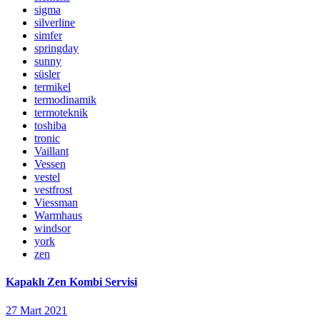
sigma
silverline
simfer
springday
sunny
süsler
termikel
termodinamik
termoteknik
toshiba
tronic
Vaillant
Vessen
vestel
vestfrost
Viessman
Warmhaus
windsor
york
zen
Kapaklı Zen Kombi Servisi
27 Mart 2021