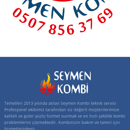
Temelleri 2013 yılında atılan Seymen Kombi teknik servisi
Profesyonel ekibimiz tarafından siz değerli müşterilerimize
kaliteli ve güler yüzlü hizmet sunmak ve en hızlı şekilde kombi
problemlerini çözmektedir. Kombinizin bakım ve tamiri için
hizmetinizdeyiz.