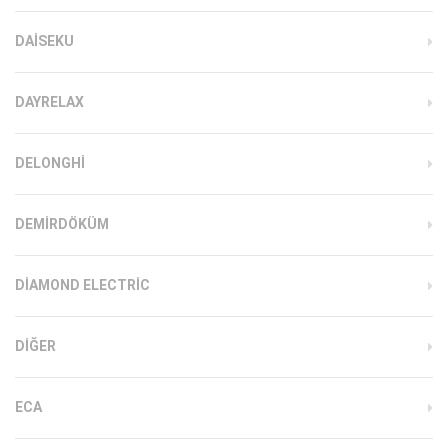
DAISEKU
DAYRELAX
DELONGHI
DEMIRDÖKÜM
DIAMOND ELECTRIC
DIĞER
ECA