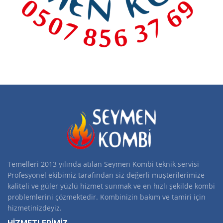
Temelleri 2013 yılında atılan Seymen Kombi teknik servisi
Profesyonel ekibimiz tarafından siz değerli müşterilerimize
kaliteli ve güler yüzlü hizmet sunmak ve en hızlı şekilde kombi
problemlerini çözmektedir. Kombinizin bakım ve tamiri için
hizmetinizdeyiz.