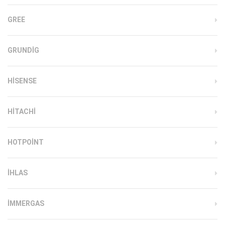
GREE
GRUNDIG
HISENSE
HITACHI
HOTPOINT
IHLAS
İMMERGAS