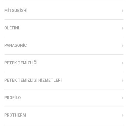
MITSUBISHI
OLEFINI
PANASONIC
PETEK TEMIZLIĞI
PETEK TEMIZLIĞI HIZMETLERI
PROFILO
PROTHERM