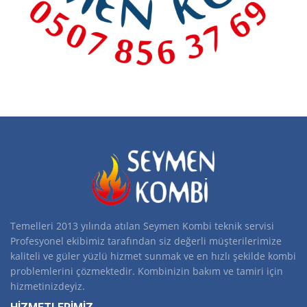
Temelleri 2013 yılında atılan Seymen Kombi teknik servisi
Profesyonel ekibimiz tarafından siz değerli müşterilerimize
kaliteli ve güler yüzlü hizmet sunmak ve en hızlı şekilde kombi
problemlerini çözmektedir. Kombinizin bakım ve tamiri için
hizmetinizdeyiz.