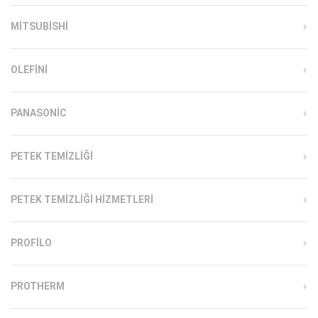
MITSUBISHI
OLEFINI
PANASONIC
PETEK TEMIZLIĞI
PETEK TEMIZLIĞI HIZMETLERI
PROFILO
PROTHERM