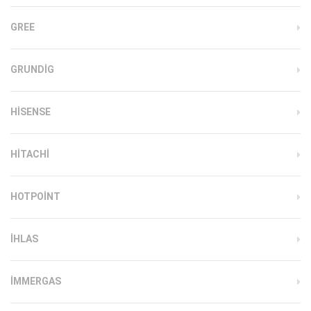
GREE
GRUNDIG
HISENSE
HITACHI
HOTPOINT
IHLAS
İMMERGAS