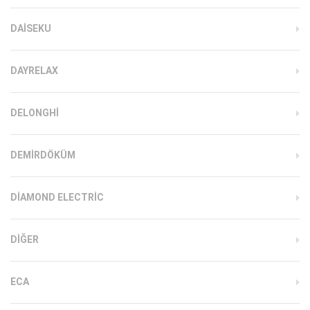
DAISEKU
DAYRELAX
DELONGHI
DEMIRDÖKÜM
DIAMOND ELECTRIC
DIĞER
ECA