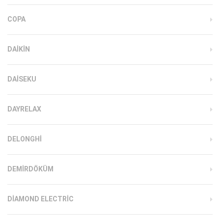
COPA
DAIKIN
DAISEKU
DAYRELAX
DELONGHI
DEMIRDÖKÜM
DIAMOND ELECTRIC