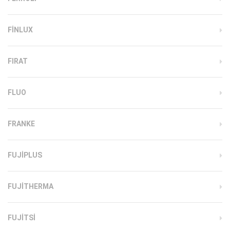
FINLUX
FIRAT
FLUO
FRANKE
FUJIPLUS
FUJITHERMA
FUJITSI