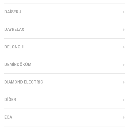
DAISEKU
DAYRELAX
DELONGHI
DEMIRDÖKÜM
DIAMOND ELECTRIC
DIĞER
ECA