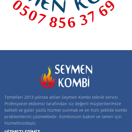
Temelleri 2013 yılında atılan Seymen Kombi teknik servisi
Profesyonel ekibimiz tarafından siz değerli müşterilerimize
kaliteli ve güler yüzlü hizmet sunmak ve en hızlı şekilde kombi
problemlerini çözmektedir. Kombinizin bakım ve tamiri için
hizmetinizdeyiz.