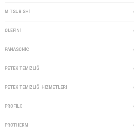
MITSUBISHI
OLEFINI
PANASONIC
PETEK TEMIZLIĞI
PETEK TEMIZLIĞI HIZMETLERI
PROFILO
PROTHERM