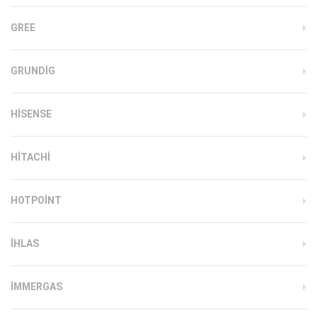
GREE
GRUNDIG
HISENSE
HITACHI
HOTPOINT
IHLAS
İMMERGAS