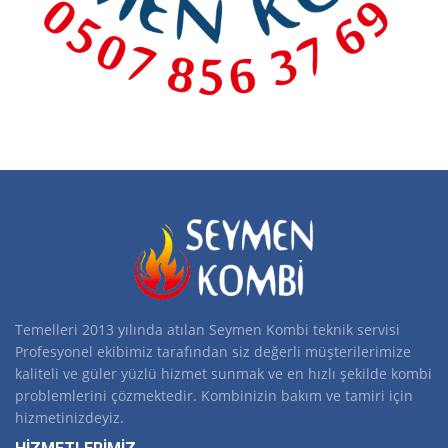
Temelleri 2013 yılında atılan Seymen Kombi teknik servisi
Profesyonel ekibimiz tarafından siz değerli müşterilerimize
kaliteli ve güler yüzlü hizmet sunmak ve en hızlı şekilde kombi
problemlerini çözmektedir. Kombinizin bakım ve tamiri için
hizmetinizdeyiz.