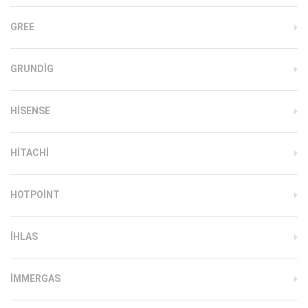
GREE
GRUNDIG
HISENSE
HITACHI
HOTPOINT
IHLAS
İMMERGAS