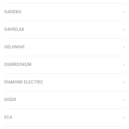
DAISEKU
DAYRELAX
DELONGHI
DEMIRDÖKÜM
DIAMOND ELECTRIC
DIĞER
ECA