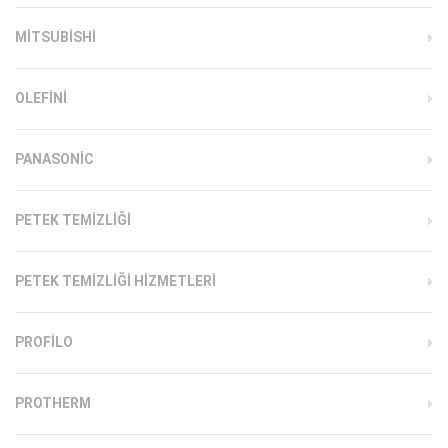
MITSUBISHI
OLEFINI
PANASONIC
PETEK TEMIZLIĞI
PETEK TEMIZLIĞI HIZMETLERI
PROFILO
PROTHERM