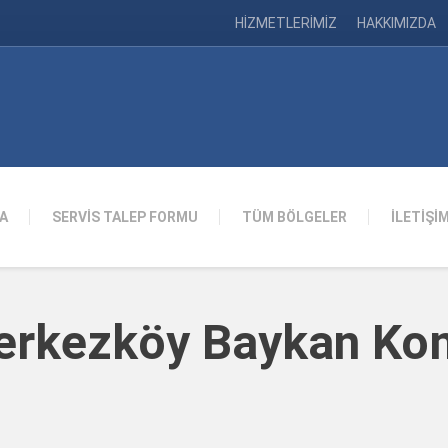
HİZMETLERİMİZ
HAKKIMIZDA
A
SERVİS TALEP FORMU
TÜM BÖLGELER
İLETİŞİ
Çerkezköy Baykan Ko