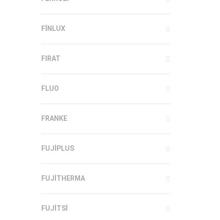
FINLUX
FIRAT
FLUO
FRANKE
FUJIPLUS
FUJITHERMA
FUJITSI