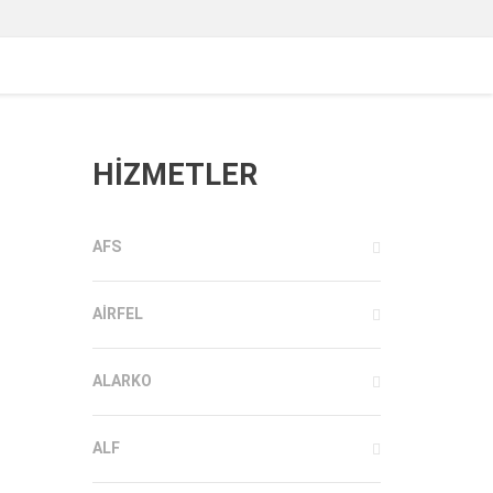
HİZMETLER
AFS
AIRFEL
ALARKO
ALF