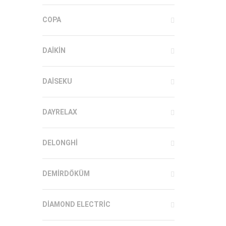
COPA
DAIKIN
DAISEKU
DAYRELAX
DELONGHI
DEMIRDÖKÜM
DIAMOND ELECTRIC