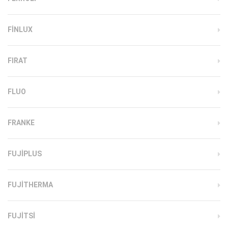
FINLUX
FIRAT
FLUO
FRANKE
FUJIPLUS
FUJITHERMA
FUJITSI