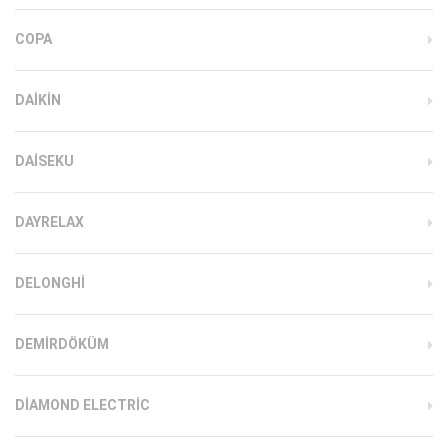
COPA
DAIKIN
DAISEKU
DAYRELAX
DELONGHI
DEMIRDÖKÜM
DIAMOND ELECTRIC