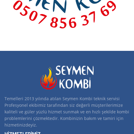
Temelleri 2013 yılında atılan Seymen Kombi teknik servisi
Profesyonel ekibimiz tarafından siz değerli müşterilerimize
kaliteli ve güler yüzlü hizmet sunmak ve en hızlı şekilde kombi
problemlerini çözmektedir. Kombinizin bakım ve tamiri için
hizmetinizdeyiz.