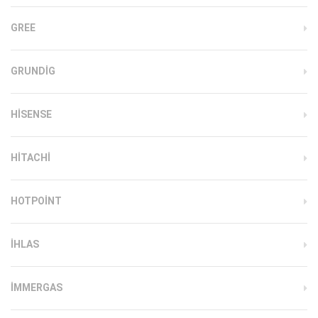
GREE
GRUNDIG
HISENSE
HITACHI
HOTPOINT
IHLAS
İMMERGAS