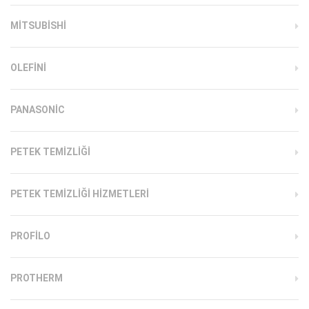
MITSUBISHI
OLEFINI
PANASONIC
PETEK TEMIZLIĞI
PETEK TEMIZLIĞI HIZMETLERI
PROFILO
PROTHERM