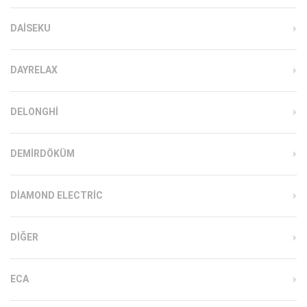
DAISEKU
DAYRELAX
DELONGHI
DEMIRDÖKÜM
DIAMOND ELECTRIC
DIĞER
ECA