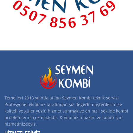
Temelleri 2013 yılında atılan Seymen Kombi teknik servisi
Profesyonel ekibimiz tarafından siz değerli müşterilerimize
kaliteli ve güler yüzlü hizmet sunmak ve en hızlı şekilde kombi
problemlerini çözmektedir. Kombinizin bakım ve tamiri için
hizmetinizdeyiz.