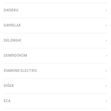
DAISEKU
DAYRELAX
DELONGHI
DEMIRDÖKÜM
DIAMOND ELECTRIC
DIĞER
ECA