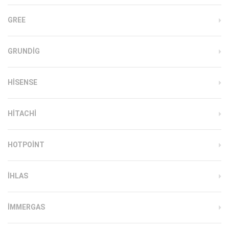
GREE
GRUNDIG
HISENSE
HITACHI
HOTPOINT
IHLAS
İMMERGAS