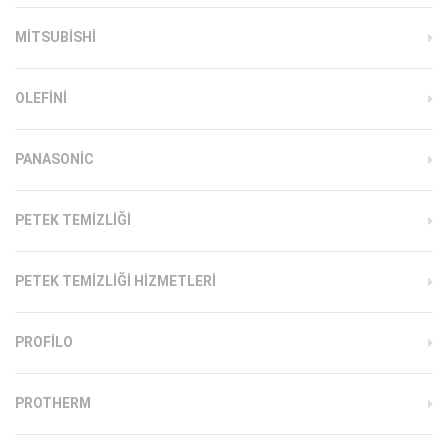
MITSUBISHI
OLEFINI
PANASONIC
PETEK TEMIZLIĞI
PETEK TEMIZLIĞI HIZMETLERI
PROFILO
PROTHERM