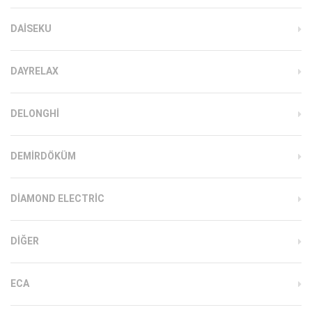
DAISEKU
DAYRELAX
DELONGHI
DEMIRDÖKÜM
DIAMOND ELECTRIC
DIĞER
ECA