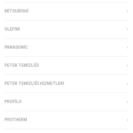
MITSUBISHI
OLEFINI
PANASONIC
PETEK TEMIZLIĞI
PETEK TEMIZLIĞI HIZMETLERI
PROFILO
PROTHERM