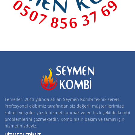
Temelleri 2013 yılında atılan Seymen Kombi teknik servisi
Profesyonel ekibimiz tarafından siz değerli müşterilerimize
kaliteli ve güler yüzlü hizmet sunmak ve en hızlı şekilde kombi
problemlerini çözmektedir. Kombinizin bakım ve tamiri için
hizmetinizdeyiz.