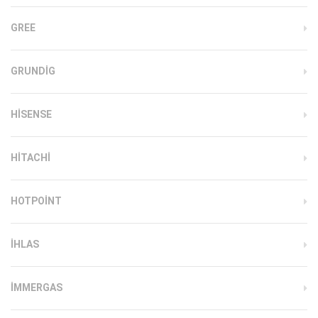
GREE
GRUNDIG
HISENSE
HITACHI
HOTPOINT
IHLAS
İMMERGAS