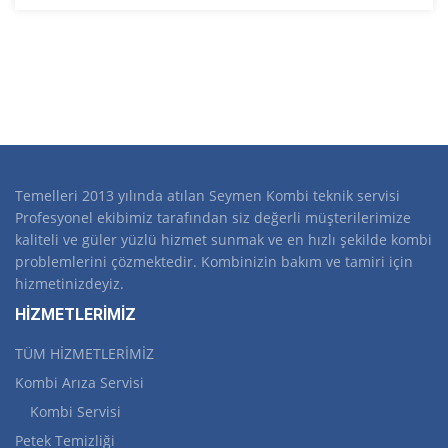
Temelleri 2013 yılında atılan Seymen Kombi teknik servisi
Profesyonel ekibimiz tarafından siz değerli müşterilerimize
kaliteli ve güler yüzlü hizmet sunmak ve en hızlı şekilde kombi
problemlerini çözmektedir. Kombinizin bakım ve tamiri için
hizmetinizdeyiz.
HİZMETLERİMİZ
TÜM HİZMETLERİMİZ
Kombi Arıza Servisi
Kombi Servisi
Petek Temizliği