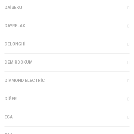
DAISEKU
DAYRELAX
DELONGHI
DEMIRDÖKÜM
DIAMOND ELECTRIC
DIĞER
ECA