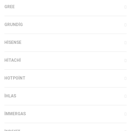
GREE
GRUNDIG
HISENSE
HITACHI
HOTPOINT
IHLAS
İMMERGAS