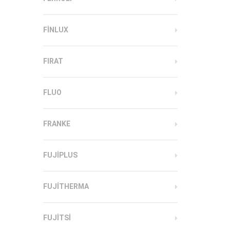
FINLUX
FIRAT
FLUO
FRANKE
FUJIPLUS
FUJITHERMA
FUJITSI