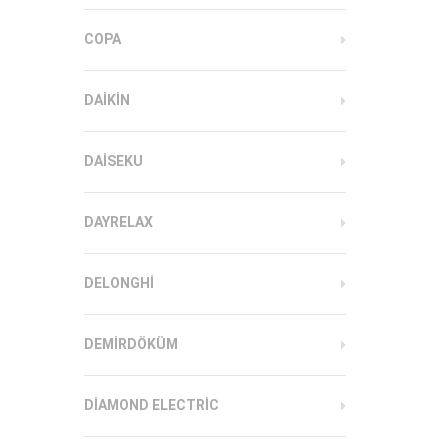
COPA
DAIKIN
DAISEKU
DAYRELAX
DELONGHI
DEMIRDÖKÜM
DIAMOND ELECTRIC