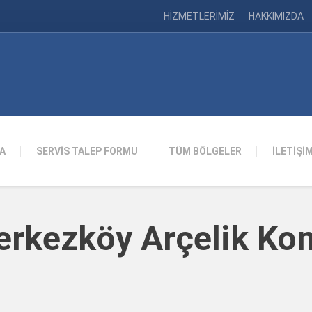
HİZMETLERİMİZ
HAKKIMIZDA
A
SERVİS TALEP FORMU
TÜM BÖLGELER
İLETİŞİ
erkezköy Arçelik Ko