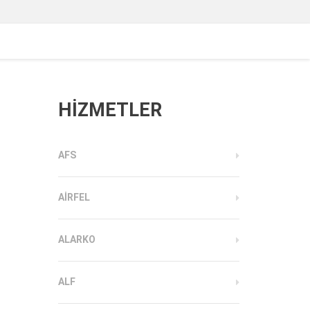
HİZMETLER
AFS
AIRFEL
ALARKO
ALF