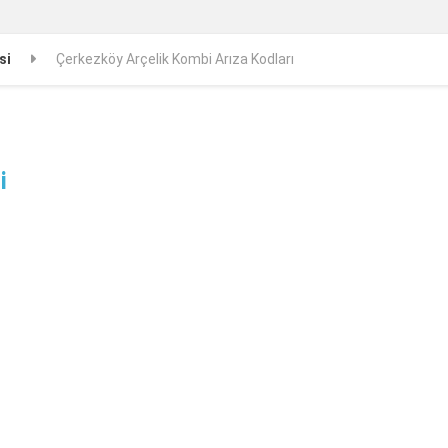
si
Çerkezköy Arçelik Kombi Arıza Kodları
i