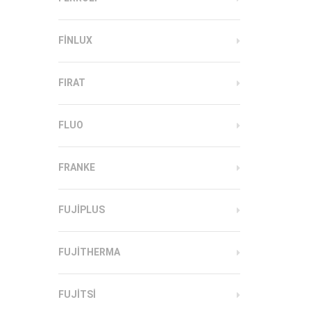
FINLUX
FIRAT
FLUO
FRANKE
FUJIPLUS
FUJITHERMA
FUJITSI