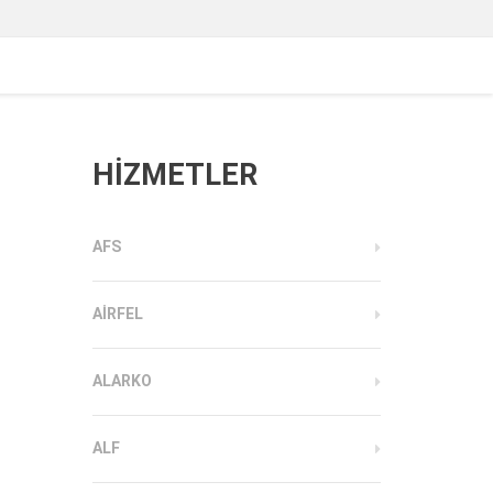
HİZMETLER
AFS
AIRFEL
ALARKO
ALF