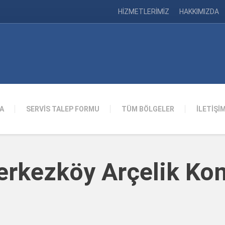
HİZMETLERİMİZ
HAKKIMIZDA
A
SERVİS TALEP FORMU
TÜM BÖLGELER
İLETİŞİ
erkezköy Arçelik Ko