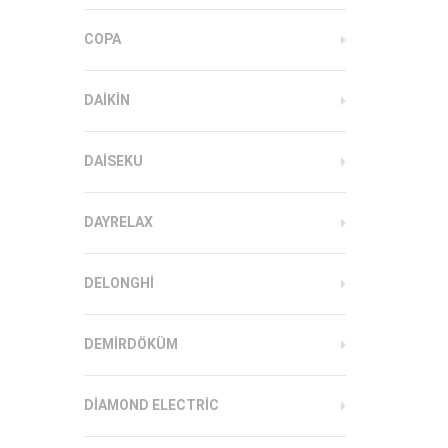
COPA
DAIKIN
DAISEKU
DAYRELAX
DELONGHI
DEMIRDÖKÜM
DIAMOND ELECTRIC