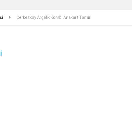
si
Çerkezköy Arçelik Kombi Anakart Tamiri
i