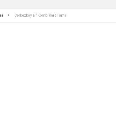
si
Çerkezköy alf Kombi Kart Tamiri