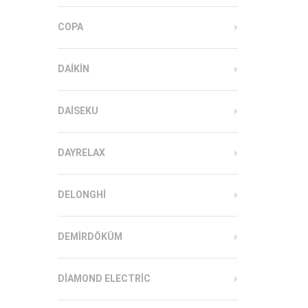
COPA
DAIKIN
DAISEKU
DAYRELAX
DELONGHI
DEMIRDÖKÜM
DIAMOND ELECTRIC