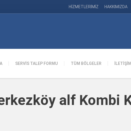
HİZMETLERİMİZ
HAKKIMIZDA
A
SERVİS TALEP FORMU
TÜM BÖLGELER
İLETİŞİ
erkezköy alf Kombi K