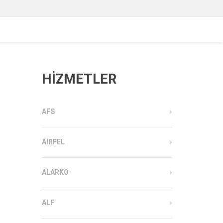
HİZMETLER
AFS
AIRFEL
ALARKO
ALF