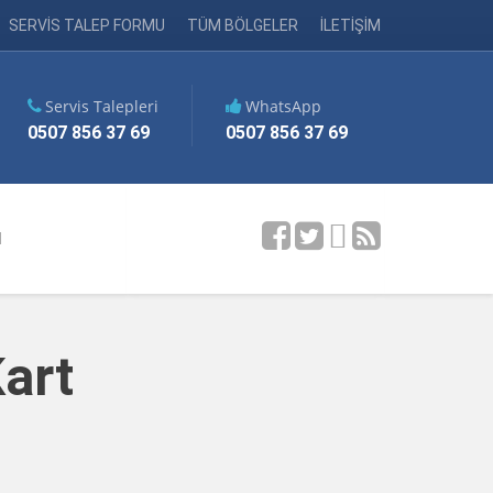
SERVİS TALEP FORMU
TÜM BÖLGELER
İLETİŞİM
Servis Talepleri
WhatsApp
0507 856 37 69
0507 856 37 69
M
art