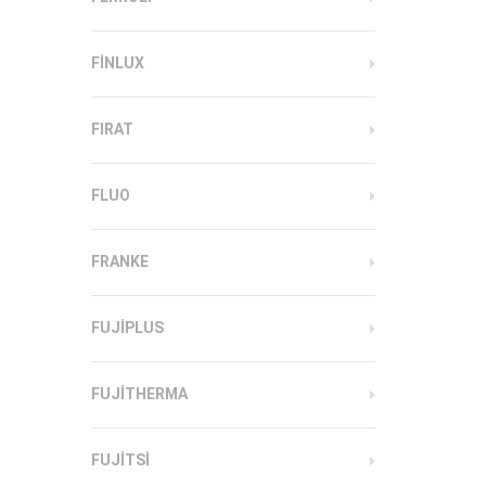
FINLUX
FIRAT
FLUO
FRANKE
FUJIPLUS
FUJITHERMA
FUJITSI