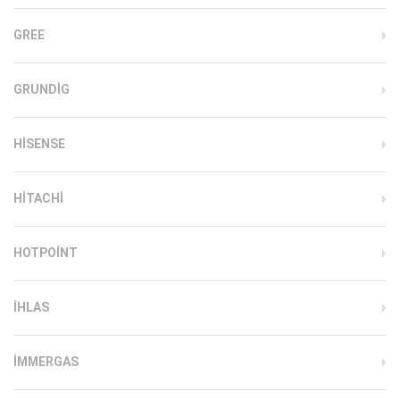
GREE
GRUNDIG
HISENSE
HITACHI
HOTPOINT
IHLAS
İMMERGAS