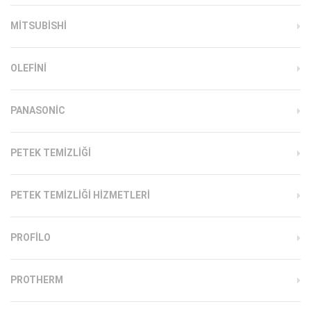
MITSUBISHI
OLEFINI
PANASONIC
PETEK TEMIZLIĞI
PETEK TEMIZLIĞI HIZMETLERI
PROFILO
PROTHERM