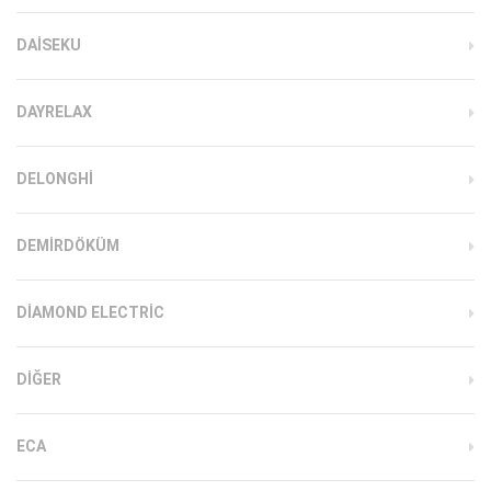
DAISEKU
DAYRELAX
DELONGHI
DEMIRDÖKÜM
DIAMOND ELECTRIC
DIĞER
ECA