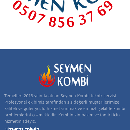
Temelleri 2013 yılında atılan Seymen Kombi teknik servisi
Profesyonel ekibimiz tarafından siz değerli müşterilerimize
kaliteli ve güler yüzlü hizmet sunmak ve en hızlı şekilde kombi
problemlerini çözmektedir. Kombinizin bakım ve tamiri için
hizmetinizdeyiz.