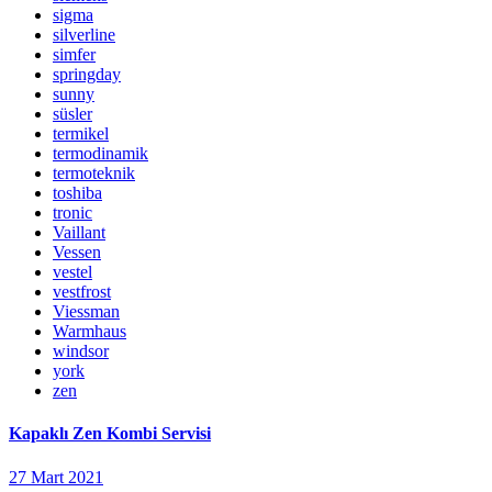
sigma
silverline
simfer
springday
sunny
süsler
termikel
termodinamik
termoteknik
toshiba
tronic
Vaillant
Vessen
vestel
vestfrost
Viessman
Warmhaus
windsor
york
zen
Kapaklı Zen Kombi Servisi
27 Mart 2021