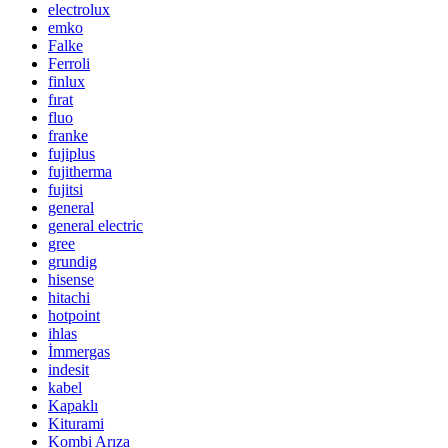
electrolux
emko
Falke
Ferroli
finlux
fırat
fluo
franke
fujiplus
fujitherma
fujitsi
general
general electric
gree
grundig
hisense
hitachi
hotpoint
ihlas
İmmergas
indesit
kabel
Kapaklı
Kiturami
Kombi Arıza