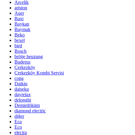
Arçelik
ariston
Auer
Baxi
Baykan
Baymak
Beko
bexel
bird
Bosch
brötje heuzung
Buderus
Çerkezköy
Çerkezköy Kombi Servisi
copa
Daikin
daiseku
dayrelax
delonghi
Demirdöküm
diamond electric
diğer
Eca
Eco
electra