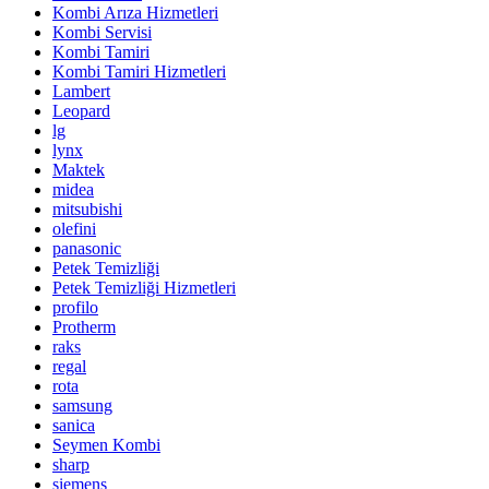
Kombi Arıza Hizmetleri
Kombi Servisi
Kombi Tamiri
Kombi Tamiri Hizmetleri
Lambert
Leopard
lg
lynx
Maktek
midea
mitsubishi
olefini
panasonic
Petek Temizliği
Petek Temizliği Hizmetleri
profilo
Protherm
raks
regal
rota
samsung
sanica
Seymen Kombi
sharp
siemens