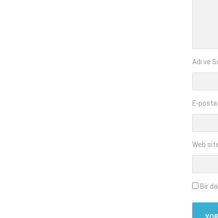
Adı ve S
E-posta
Web sit
Bir d