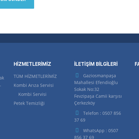
HİZMETLERİMİZ
İLETİŞİM BİLGİLERİ
F
Gaziosmanpaşa
TÜM HİZMETLERİMİZ
ak
Mahallesi Efendioğlu
.
Kombi Arıza Servisi
Sokak No:32
Kombi Servisi
Fevzipaşa Camii karşısı
Çerkezköy
Petek Temizliği
Telefon : 0507 856
37 69
WhatsApp : 0507
856 37 69