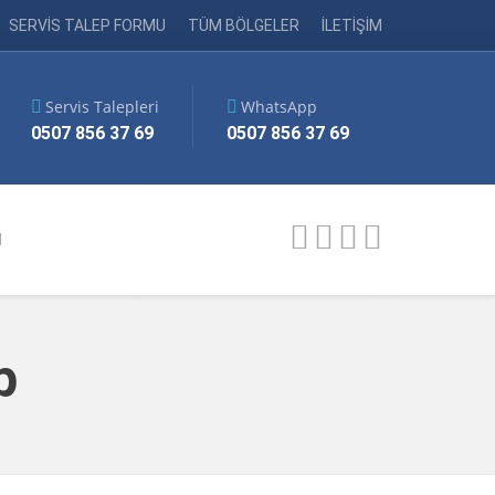
SERVİS TALEP FORMU
TÜM BÖLGELER
İLETİŞİM
Servis Talepleri
WhatsApp
0507 856 37 69
0507 856 37 69
M
p