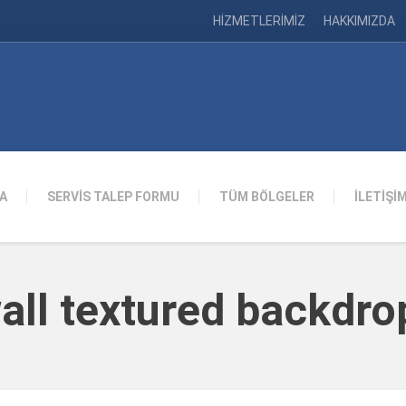
HİZMETLERİMİZ
HAKKIMIZDA
A
SERVİS TALEP FORMU
TÜM BÖLGELER
İLETİŞİ
all textured backdro