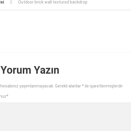
si
Outdoor brick wall textured backdrop
 Yorum Yazın
 hesabınız yayımlanmayacak.
Gerekli alanlar
*
ile işaretlenmişlerdir
nuz
*