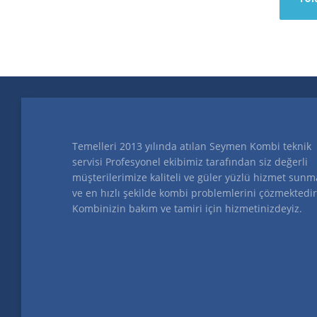
Temelleri 2013 yılında atılan Seymen Kombi teknik
servisi Profesyonel ekibimiz tarafından siz değerli
müşterilerimize kaliteli ve güler yüzlü hizmet sunm
ve en hızlı şekilde kombi problemlerini çözmektedir
Kombinizin bakım ve tamiri için hizmetinizdeyiz.