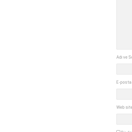
Adı ve S
E-posta
Web sit