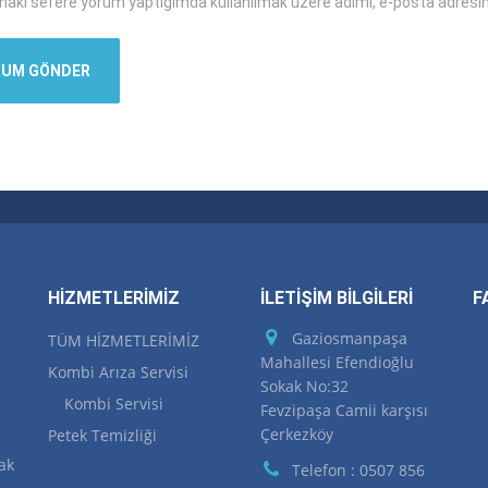
ahaki sefere yorum yaptığımda kullanılmak üzere adımı, e-posta adresim
HİZMETLERİMİZ
İLETİŞİM BİLGİLERİ
F
Gaziosmanpaşa
TÜM HİZMETLERİMİZ
Mahallesi Efendioğlu
Kombi Arıza Servisi
Sokak No:32
Kombi Servisi
Fevzipaşa Camii karşısı
Çerkezköy
Petek Temizliği
ak
Telefon : 0507 856