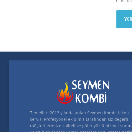
Bir d
Temelleri 2013 yılında atılan Seymen Kombi teknik
servisi Profesyonel ekibimiz tarafından siz değerli
müşterilerimize kaliteli ve güler yüzlü hizmet sunm