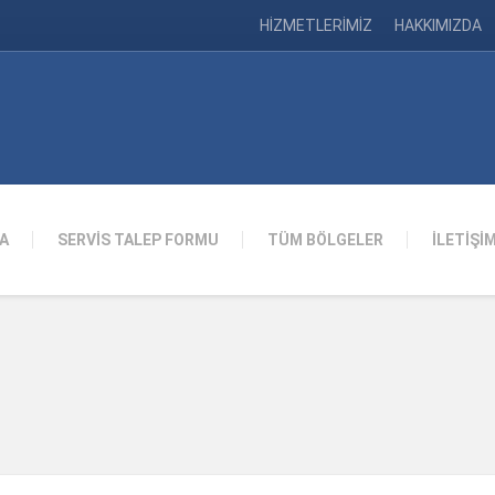
HİZMETLERİMİZ
HAKKIMIZDA
A
SERVİS TALEP FORMU
TÜM BÖLGELER
İLETİŞİ