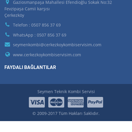
Gaziosmanpaşa Mahallesi Efendioğlu Sokak No:32
Fevzipaşa Camii karşısı
Çerkezköy
Telefon : 0507 856 37 69
WhatsApp : 0507 856 37 69
seymenkombi@cerkezkoykombiservisim.com
www.cerkezkoykombiservisim.com
FAYDALI BAĞLANTILAR
Seymen Teknik Kombi Servisi
© 2009-2017 Tüm Hakları Saklıdır.
.