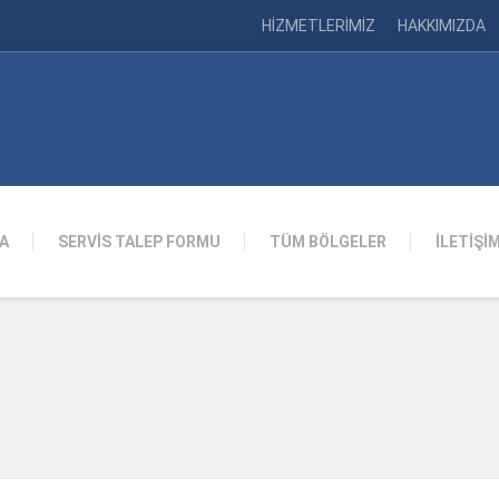
HİZMETLERİMİZ
HAKKIMIZDA
A
SERVİS TALEP FORMU
TÜM BÖLGELER
İLETİŞİ