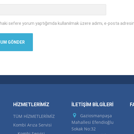
ahaki sefere yorum yaptığımda kullanılmak üzere adımı, e-posta adresim
HİZMETLERİMİZ
İLETİŞİM BİLGİLERİ
F
Gaziosmanpaşa
TÜM HİZMETLERİMİZ
Mahallesi Efendioğlu
Kombi Arıza Servisi
Sokak No:32
Kombi Servisi