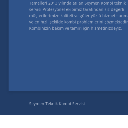
Temelleri 2013 yılında atılan Seymen Kombi teknik
servisi Profesyonel ekibimiz tarafından siz değerli
müşterilerimize kaliteli ve güler yüzlü hizmet sunm
ve en hızlı şekilde kombi problemlerini çözmektedir
Kombinizin bakım ve tamiri için hizmetinizdeyiz.
Seymen Teknik Kombi Servisi
.