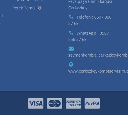
Fevzipaşa Camii karşısı
Çerkezköy
Petek Temizliği
ak
Telefon : 0507 856
.
37 69
WhatsApp : 0507
856 37 69
seymenkombi@cerkezkoykombi
www.cerkezkoykombiservisim.